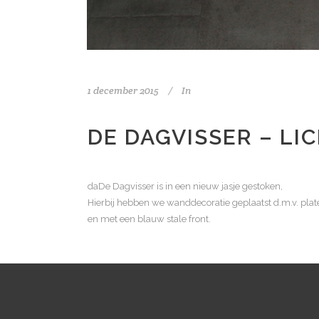
1 december 2015
In
DE DAGVISSER – L
daDe Dagvisser is in een nieuw jasje gestoken,
Hierbij hebben we wanddecoratie geplaatst d.m.v. plate
en met een blauw stale front.