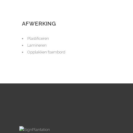
AFWERKING
Plastificeren
Lamineren
Opplakken foambord