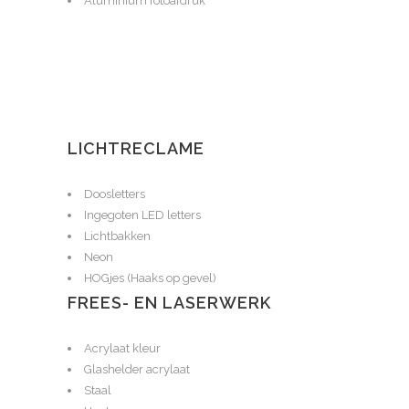
Aluminium fotoafdruk
LICHTRECLAME
Doosletters
Ingegoten LED letters
Lichtbakken
Neon
HOGjes (Haaks op gevel)
FREES- EN LASERWERK
Acrylaat kleur
Glashelder acrylaat
Staal